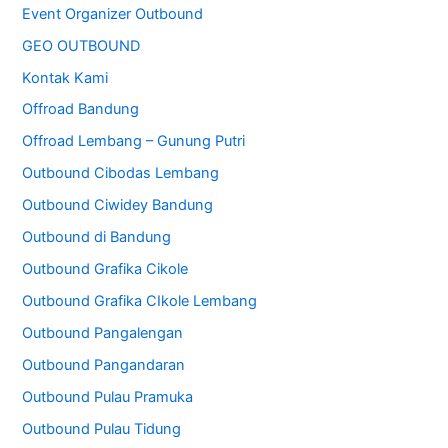
Event Organizer Outbound
GEO OUTBOUND
Kontak Kami
Offroad Bandung
Offroad Lembang – Gunung Putri
Outbound Cibodas Lembang
Outbound Ciwidey Bandung
Outbound di Bandung
Outbound Grafika Cikole
Outbound Grafika CIkole Lembang
Outbound Pangalengan
Outbound Pangandaran
Outbound Pulau Pramuka
Outbound Pulau Tidung