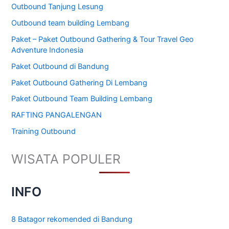
Outbound Tanjung Lesung
Outbound team building Lembang
Paket – Paket Outbound Gathering & Tour Travel Geo
Adventure Indonesia
Paket Outbound di Bandung
Paket Outbound Gathering Di Lembang
Paket Outbound Team Building Lembang
RAFTING PANGALENGAN
Training Outbound
WISATA POPULER
INFO
8 Batagor rekomended di Bandung