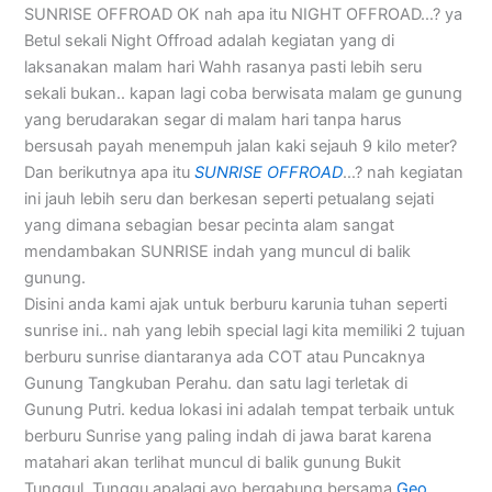
SUNRISE OFFROAD OK nah apa itu NIGHT OFFROAD…? ya
Betul sekali Night Offroad adalah kegiatan yang di
laksanakan malam hari Wahh rasanya pasti lebih seru
sekali bukan.. kapan lagi coba berwisata malam ge gunung
yang berudarakan segar di malam hari tanpa harus
bersusah payah menempuh jalan kaki sejauh 9 kilo meter?
Dan berikutnya apa itu
SUNRISE OFFROAD
…? nah kegiatan
ini jauh lebih seru dan berkesan seperti petualang sejati
yang dimana sebagian besar pecinta alam sangat
mendambakan SUNRISE indah yang muncul di balik
gunung.
Disini anda kami ajak untuk berburu karunia tuhan seperti
sunrise ini.. nah yang lebih special lagi kita memiliki 2 tujuan
berburu sunrise diantaranya ada COT atau Puncaknya
Gunung Tangkuban Perahu. dan satu lagi terletak di
Gunung Putri. kedua lokasi ini adalah tempat terbaik untuk
berburu Sunrise yang paling indah di jawa barat karena
matahari akan terlihat muncul di balik gunung Bukit
Tunggul. Tunggu apalagi ayo bergabung bersama
Geo