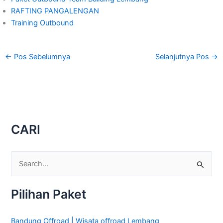
RAFTING PANGALENGAN
Training Outbound
←
Pos Sebelumnya
Selanjutnya Pos
→
CARI
C
a
Pilihan Paket
r
i
Bandung Offroad | Wisata offroad Lembang