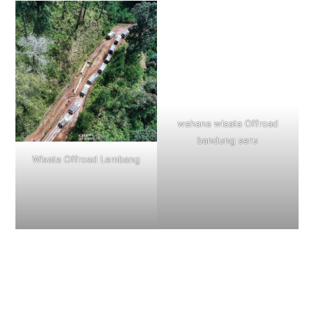
Wisata Offroad Lembang
wahana wisata Offroad
bandung seru