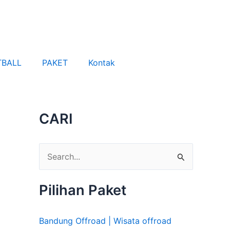
TBALL
PAKET
Kontak
CARI
C
a
Pilihan Paket
r
i
Bandung Offroad | Wisata offroad
u