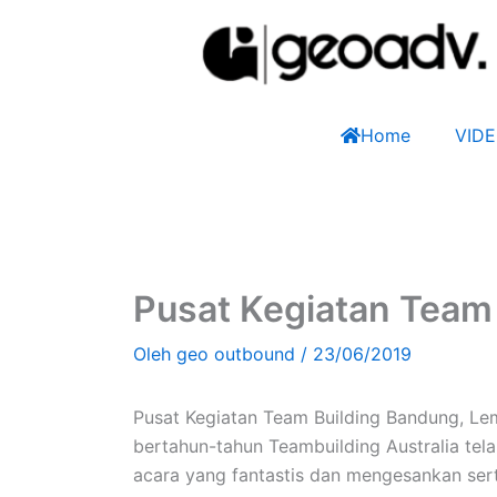
Lewati
ke
konten
Home
VID
Pusat Kegiatan Team
Oleh
geo outbound
/
23/06/2019
Pusat Kegiatan Team Building Bandung, Lem
bertahun-tahun Teambuilding Australia t
acara yang fantastis dan mengesankan ser