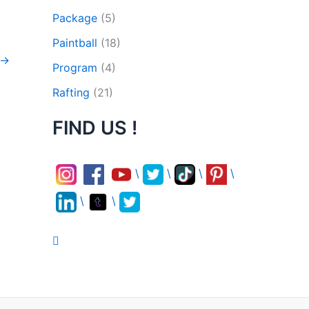
Package
(5)
Paintball
(18)
→
Program
(4)
Rafting
(21)
FIND US !
\
\
\
\
\
\