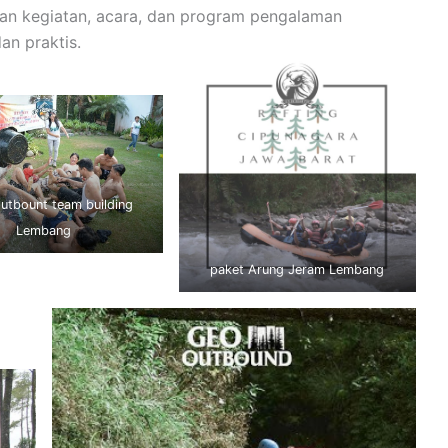
an kegiatan, acara, dan program pengalaman
an praktis.
utbount team building
Lembang
paket Arung Jeram Lembang