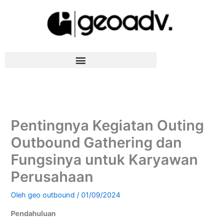
Lewati
ke
konten
Pentingnya Kegiatan Outing
Outbound Gathering dan
Fungsinya untuk Karyawan
Perusahaan
Oleh
geo outbound
/
01/09/2024
Pendahuluan