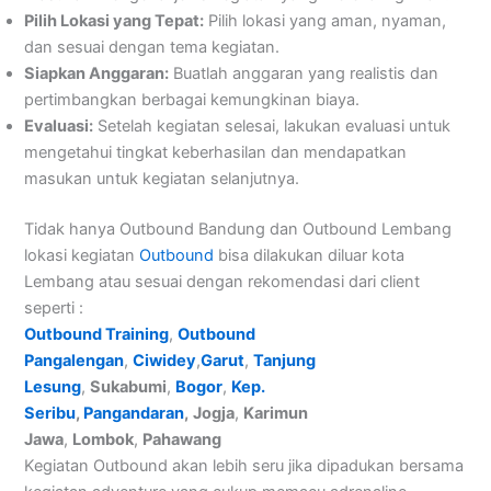
Pilih Lokasi yang Tepat:
Pilih lokasi yang aman, nyaman,
dan sesuai dengan tema kegiatan.
Siapkan Anggaran:
Buatlah anggaran yang realistis dan
pertimbangkan berbagai kemungkinan biaya.
Evaluasi:
Setelah kegiatan selesai, lakukan evaluasi untuk
mengetahui tingkat keberhasilan dan mendapatkan
masukan untuk kegiatan selanjutnya.
Tidak hanya Outbound Bandung dan Outbound Lembang
lokasi kegiatan
Outbound
bisa dilakukan diluar kota
Lembang atau sesuai dengan rekomendasi dari client
seperti :
Outbound Training
,
Outbound
Pangalengan
,
Ciwidey
,
Garut
,
Tanjung
Lesung
,
Sukabumi
,
Bogor
,
Kep.
Seribu
,
Pangandaran
,
Jogja
,
Karimun
Jawa
,
Lombok
,
Pahawang
Kegiatan Outbound akan lebih seru jika dipadukan bersama