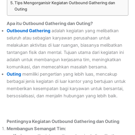
Tips Mengorganisir Kegiatan Outbound Gathering dan
Outing
Apa itu Outbound Gathering dan Outing?
Outbound Gathering
adalah kegiatan yang melibatkan
seluruh atau sebagian karyawan perusahaan untuk
melakukan aktivitas di luar ruangan, biasanya melibatkan
tantangan fisik dan mental. Tujuan utama dari kegiatan ini
adalah untuk membangun kerjasama tim, meningkatkan
komunikasi, dan memecahkan masalah bersama.
Outing
memiliki pengertian yang lebih luas, mencakup
berbagai jenis kegiatan di luar kantor yang bertujuan untuk
memberikan kesempatan bagi karyawan untuk bersantai,
bersosialisasi, dan menjalin hubungan yang lebih baik.
Pentingnya Kegiatan Outbound Gathering dan Outing
Membangun Semangat Tim: