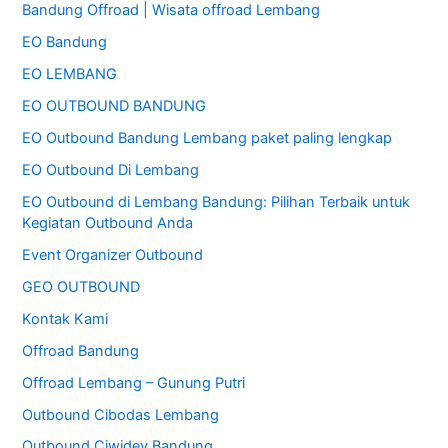
Bandung Offroad | Wisata offroad Lembang
u
EO Bandung
n
t
EO LEMBANG
u
EO OUTBOUND BANDUNG
k
EO Outbound Bandung Lembang paket paling lengkap
:
EO Outbound Di Lembang
EO Outbound di Lembang Bandung: Pilihan Terbaik untuk
Kegiatan Outbound Anda
Event Organizer Outbound
GEO OUTBOUND
Kontak Kami
Offroad Bandung
Offroad Lembang – Gunung Putri
Outbound Cibodas Lembang
Outbound Ciwidey Bandung