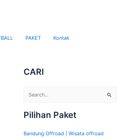
TBALL
PAKET
Kontak
CARI
C
a
Pilihan Paket
r
i
Bandung Offroad | Wisata offroad
u