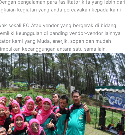
engan pengalaman para fasilitator kita yang lebih dari
ngkaian kegiatan yang anda percayakan kepada kami
yak sekali EO Atau vendor yang bergerak di bidang
memiliki keunggulan di banding vendor-vendor lainnya
litator kami yang Muda, enerjik, sopan dan mudah
nimbulkan kecanggungan antara satu sama lain.