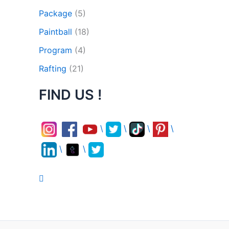
Package
(5)
Paintball
(18)
Program
(4)
Rafting
(21)
FIND US !
\
\
\
\
\
\