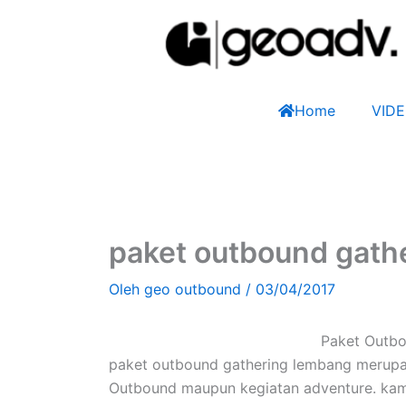
Lewati
ke
konten
Home
VID
paket outbound gath
Oleh
geo outbound
/
03/04/2017
Paket Outb
paket outbound gathering lembang merupak
Outbound maupun kegiatan adventure. kam