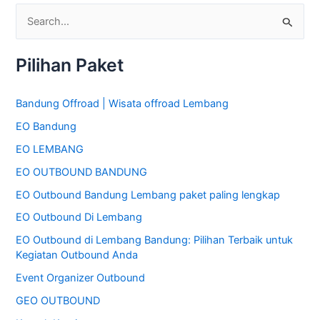
C
a
Pilihan Paket
r
i
Bandung Offroad | Wisata offroad Lembang
u
EO Bandung
n
t
EO LEMBANG
u
EO OUTBOUND BANDUNG
k
EO Outbound Bandung Lembang paket paling lengkap
:
EO Outbound Di Lembang
EO Outbound di Lembang Bandung: Pilihan Terbaik untuk
Kegiatan Outbound Anda
Event Organizer Outbound
GEO OUTBOUND