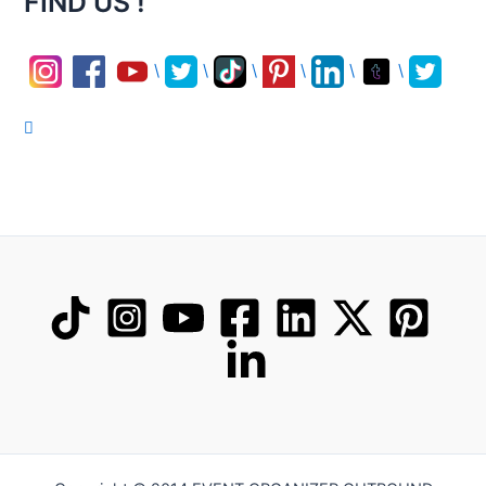
FIND US !
\
\
\
\
\
\