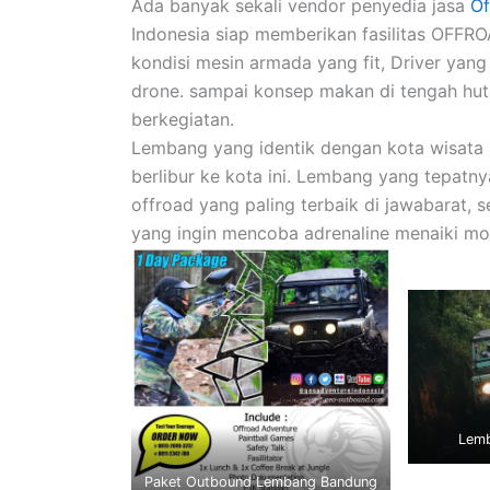
Ada banyak sekali vendor penyedia jasa
Of
Indonesia siap memberikan fasilitas OFFR
kondisi mesin armada yang fit, Driver yang
drone. sampai konsep makan di tengah hut
berkegiatan.
Lembang yang identik dengan kota wisata m
berlibur ke kota ini. Lembang yang tepatn
offroad yang paling terbaik di jawabarat, 
yang ingin mencoba adrenaline menaiki mob
Lemb
Paket Outbound Lembang Bandung