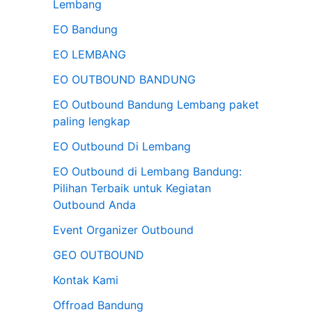
Lembang
n
EO Bandung
t
EO LEMBANG
u
EO OUTBOUND BANDUNG
k
:
EO Outbound Bandung Lembang paket
paling lengkap
EO Outbound Di Lembang
EO Outbound di Lembang Bandung:
Pilihan Terbaik untuk Kegiatan
Outbound Anda
Event Organizer Outbound
GEO OUTBOUND
Kontak Kami
Offroad Bandung