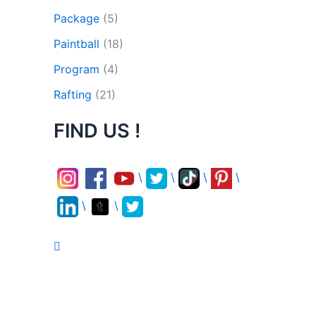
Package
(5)
Paintball
(18)
Program
(4)
Rafting
(21)
FIND US !
\
\
\
\
\
\