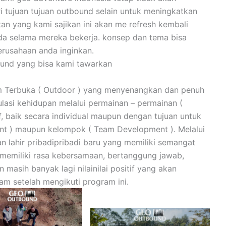
ri tujuan tujuan outbound selain untuk meningkatkan
tan yang kami sajikan ini akan me refresh kembali
nda selama mereka bekerja. konsep dan tema bisa
erusahaan anda inginkan.
ound yang bisa kami tawarkan
lam Terbuka ( Outdoor ) yang menyenangkan dan penuh
lasi kehidupan melalui permainan – permainan (
if, baik secara individual maupun dengan tujuan untuk
nt ) maupun kelompok ( Team Development ). Melalui
 lahir pribadi­pribadi baru yang memiliki semangat
if, memiliki rasa kebersamaan, bertanggung jawab,
n masih banyak lagi nilai­nilai positif yang akan
am setelah mengikuti program ini.