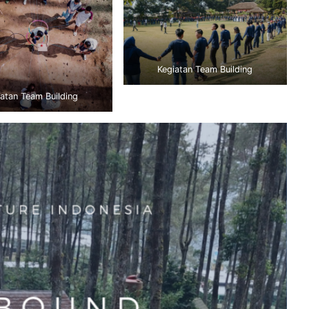
Kegiatan Team Building
iatan Team Building