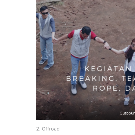
Outboun
2. Offroad