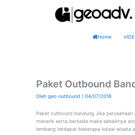
Lewati
ke
konten
Home
VID
Paket Outbound Ban
Oleh
geo outbound
/
04/07/2018
Paket outbound bandung Jika perusahaan 
menarik serta berbeda maka sebaiknya and
lembang terdapat beberapa lokasi wisata 