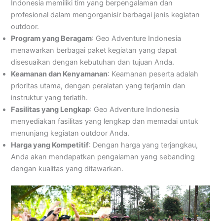
Indonesia memiliki tim yang berpengalaman dan
profesional dalam mengorganisir berbagai jenis kegiatan
outdoor.
Program yang Beragam
: Geo Adventure Indonesia
menawarkan berbagai paket kegiatan yang dapat
disesuaikan dengan kebutuhan dan tujuan Anda.
Keamanan dan Kenyamanan
: Keamanan peserta adalah
prioritas utama, dengan peralatan yang terjamin dan
instruktur yang terlatih.
Fasilitas yang Lengkap
: Geo Adventure Indonesia
menyediakan fasilitas yang lengkap dan memadai untuk
menunjang kegiatan outdoor Anda.
Harga yang Kompetitif
: Dengan harga yang terjangkau,
Anda akan mendapatkan pengalaman yang sebanding
dengan kualitas yang ditawarkan.