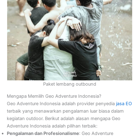
Paket lembang outbound
Mengapa Memilih Geo Adventure Indonesia?
Geo Adventure Indonesia adalah provider penyedia
jasa EO
terbaik yang menawarkan pengalaman luar biasa dalam
kegiatan outdoor. Berikut adalah alasan mengapa Geo
Adventure Indonesia adalah pilihan terbaik:
Pengalaman dan Profesionalisme
: Geo Adventure