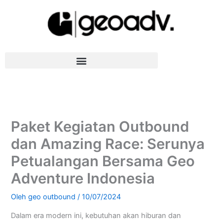
Lewati
ke
konten
Paket Kegiatan Outbound
dan Amazing Race: Serunya
Petualangan Bersama Geo
Adventure Indonesia
Oleh
geo outbound
/
10/07/2024
Dalam era modern ini, kebutuhan akan hiburan dan