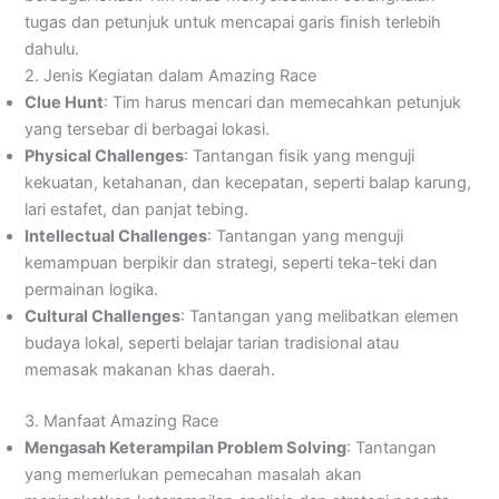
tugas dan petunjuk untuk mencapai garis finish terlebih
dahulu.
2. Jenis Kegiatan dalam Amazing Race
Clue Hunt
: Tim harus mencari dan memecahkan petunjuk
yang tersebar di berbagai lokasi.
Physical Challenges
: Tantangan fisik yang menguji
kekuatan, ketahanan, dan kecepatan, seperti balap karung,
lari estafet, dan panjat tebing.
Intellectual Challenges
: Tantangan yang menguji
kemampuan berpikir dan strategi, seperti teka-teki dan
permainan logika.
Cultural Challenges
: Tantangan yang melibatkan elemen
budaya lokal, seperti belajar tarian tradisional atau
memasak makanan khas daerah.
3. Manfaat Amazing Race
Mengasah Keterampilan Problem Solving
: Tantangan
yang memerlukan pemecahan masalah akan