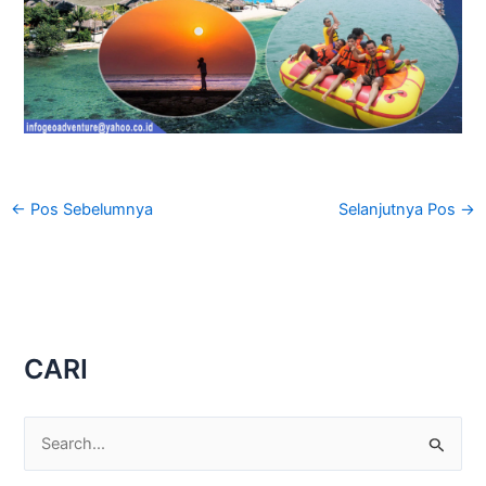
←
Pos Sebelumnya
Selanjutnya Pos
→
CARI
C
a