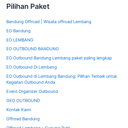
Pilihan Paket
r
i
Bandung Offroad | Wisata offroad Lembang
u
EO Bandung
n
t
EO LEMBANG
u
EO OUTBOUND BANDUNG
k
EO Outbound Bandung Lembang paket paling lengkap
:
EO Outbound Di Lembang
EO Outbound di Lembang Bandung: Pilihan Terbaik untuk
Kegiatan Outbound Anda
Event Organizer Outbound
GEO OUTBOUND
Kontak Kami
Offroad Bandung
Offroad Lembang – Gunung Putri