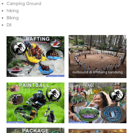
Camping Ground
hiking
Biking
Dll
outbound di lembang bandung