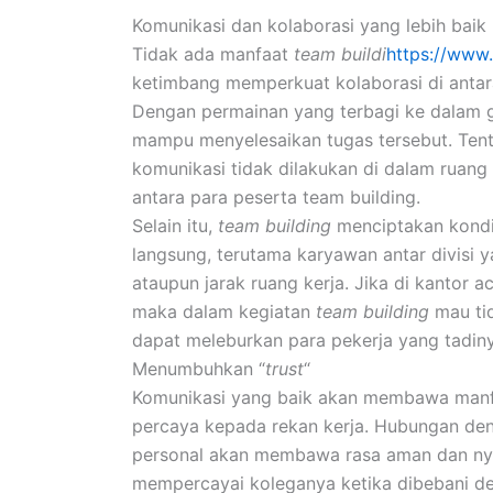
Komunikasi dan kolaborasi yang lebih baik
Tidak ada manfaat
team buildi
https://www
ketimbang memperkuat kolaborasi di anta
Dengan permainan yang terbagi ke dalam 
mampu menyelesaikan tugas tersebut. Ten
komunikasi tidak dilakukan di dalam ruang 
antara para peserta team building.
Selain itu,
team building
menciptakan kondis
langsung, terutama karyawan antar divisi 
ataupun jarak ruang kerja. Jika di kantor a
maka dalam kegiatan
team building
mau tid
dapat meleburkan para pekerja yang tadiny
Menumbuhkan “
trust
“
Komunikasi yang baik akan membawa man
percaya kepada rekan kerja. Hubungan den
personal akan membawa rasa aman dan nya
mempercayai koleganya ketika dibebani de