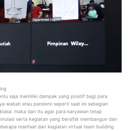
ing
ntu saja memiliki dampak yang positif bagi para
a wabah atau pandemi seperti saat ini sebagian
iasa. maka dari itu agar para karyawan tetap
mulasi serta kegiatan yang bersifat membangun dan
berapa manfaat dari kegiatan virtual team building