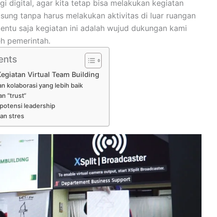
 digital, agar kita tetap bisa melakukan kegiatan
gsung tanpa harus melakukan aktivitas di luar ruangan
tentu saja kegiatan ini adalah wujud dukungan kami
h pemerintah.
ents
egiatan Virtual Team Building
n kolaborasi yang lebih baik
 “trust“
otensi leadership
an stres