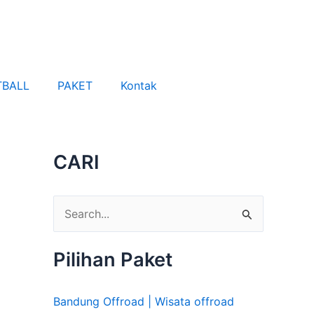
TBALL
PAKET
Kontak
CARI
C
a
Pilihan Paket
r
i
Bandung Offroad | Wisata offroad
u