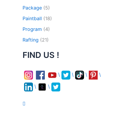
Package
(5)
Paintball
(18)
Program
(4)
Rafting
(21)
FIND US !
\
\
\
\
\
\