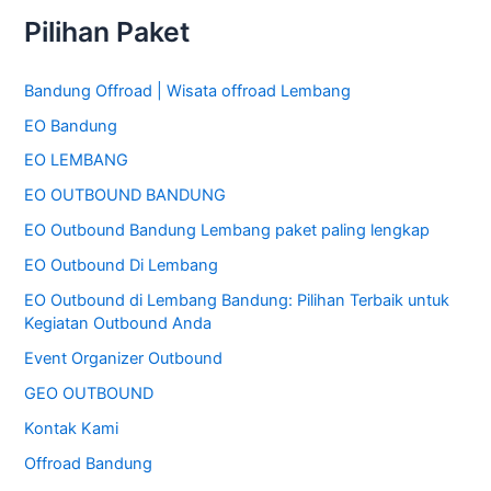
a
Pilihan Paket
r
i
Bandung Offroad | Wisata offroad Lembang
u
EO Bandung
n
t
EO LEMBANG
u
EO OUTBOUND BANDUNG
k
EO Outbound Bandung Lembang paket paling lengkap
:
EO Outbound Di Lembang
EO Outbound di Lembang Bandung: Pilihan Terbaik untuk
Kegiatan Outbound Anda
Event Organizer Outbound
GEO OUTBOUND
Kontak Kami
Offroad Bandung