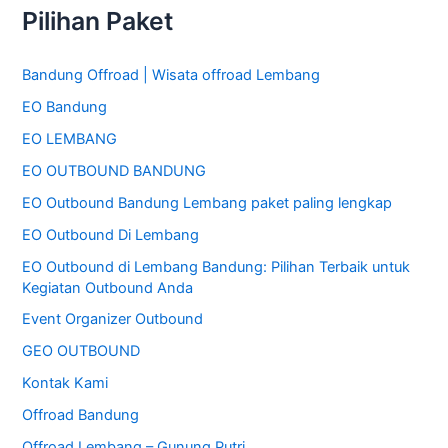
Pilihan Paket
r
i
Bandung Offroad | Wisata offroad Lembang
u
EO Bandung
n
t
EO LEMBANG
u
EO OUTBOUND BANDUNG
k
EO Outbound Bandung Lembang paket paling lengkap
:
EO Outbound Di Lembang
EO Outbound di Lembang Bandung: Pilihan Terbaik untuk
Kegiatan Outbound Anda
Event Organizer Outbound
GEO OUTBOUND
Kontak Kami
Offroad Bandung
Offroad Lembang – Gunung Putri