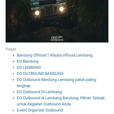
Pages
Bandung Offroad | Wisata offroad Lembang
EO Bandung
EO LEMBANG
EO OUTBOUND BANDUNG
EO Outbound Bandung Lembang paket paling
lengkap
EO Outbound Di Lembang
EO Outbound di Lembang Bandung: Pilihan Terbaik
untuk Kegiatan Outbound Anda
Event Organizer Outbound