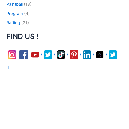
Paintball
(18)
Program
(4)
Rafting
(21)
FIND US !
\
\
\
\
\
\