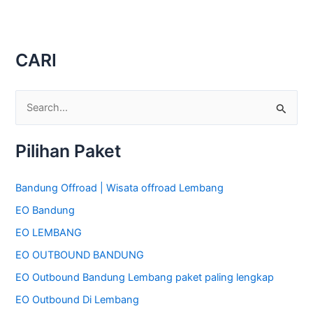
CARI
C
a
Pilihan Paket
r
i
Bandung Offroad | Wisata offroad Lembang
u
EO Bandung
n
t
EO LEMBANG
u
EO OUTBOUND BANDUNG
k
EO Outbound Bandung Lembang paket paling lengkap
:
EO Outbound Di Lembang