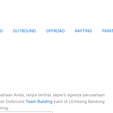
EO
OUTBOUND
OFFROAD
RAFTING
PAIN
ahaan Anda, tanpa terlihat seperti agenda perusahaan
aket Outbound
Team Building
kami di LEmbang Bandung
ring.