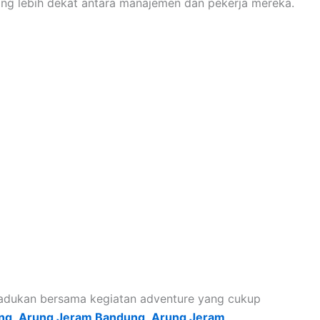
lebih dekat antara manajemen dan pekerja mereka.​
ipadukan bersama kegiatan adventure yang cukup
ng
,
Arung Jeram Bandung
,
Arung Jeram