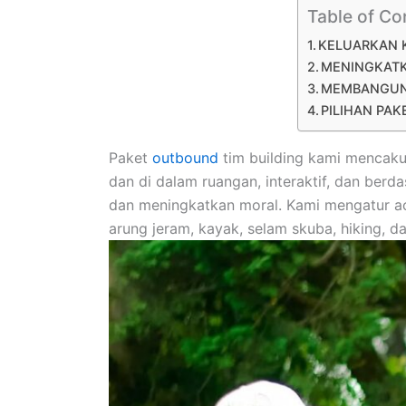
Table of Co
KELUARKAN K
MENINGKATK
MEMBANGUN 
PILIHAN PA
Paket
outbound
tim building kami mencak
dan di dalam ruangan, interaktif, dan be
dan meningkatkan moral. Kami mengatur ac
arung jeram, kayak, selam skuba, hiking, da