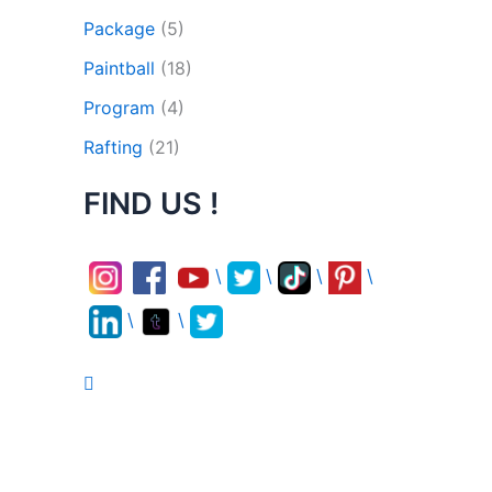
Package
(5)
Paintball
(18)
Program
(4)
Rafting
(21)
FIND US !
\
\
\
\
\
\