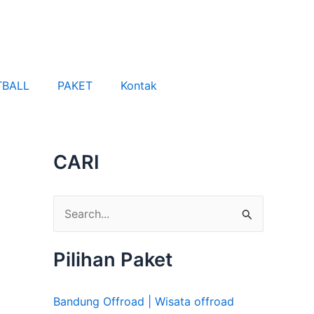
TBALL
PAKET
Kontak
CARI
C
a
Pilihan Paket
r
i
Bandung Offroad | Wisata offroad
u