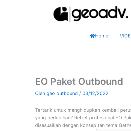
Lewati
ke
konten
Home
VID
EO Paket Outbound
Oleh
geo outbound
/
03/12/2022
Tertarik untuk menghidupkan kembali perus
yang berlebihan? Retret profesional EO P
disesuaikan dengan konsep tan tema Gathe