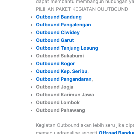
dapat membantu membangun hubungan yang 
PILIHAN PAKET KEGIATAN OUUTBOUND
Outbound Bandung
Outbound Pangalengan
Outbound Ciwidey
Outbound Garut
Outbound Tanjung Lesung
Outbound Sukabumi
Outbound Bogor
Outbound Kep. Seribu
,
Outbound Pangandaran
,
Outbound Jogja
Outbound Karimun Jawa
Outbound Lombok
Outbound Pahawang
Kegiatan Outbound akan lebih seru jika d
memacu adrenaline seperti
Offroad Bandu