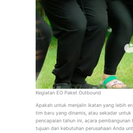
Kegiatan EO Paket Outbound
Apakah untuk menjalin ikatan yang lebih 
tim baru yang dinamis, atau sekadar untu
pencapaian tahun ini, acara pembangunan 
tujuan dan kebutuhan perusahaan Anda unt