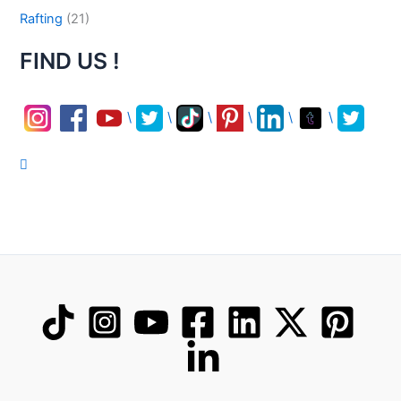
Rafting
(21)
FIND US !
\
\
\
\
\
\