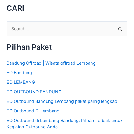
CARI
C
a
Pilihan Paket
r
i
Bandung Offroad | Wisata offroad Lembang
u
EO Bandung
n
t
EO LEMBANG
u
EO OUTBOUND BANDUNG
k
EO Outbound Bandung Lembang paket paling lengkap
:
EO Outbound Di Lembang
EO Outbound di Lembang Bandung: Pilihan Terbaik untuk
Kegiatan Outbound Anda